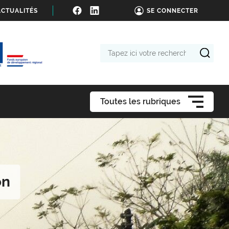
ACTUALITÉS
SE CONNECTER
Tapez
ici
votre
recherche
Toutes les rubriques
ón